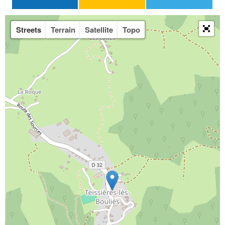
Streets
Terrain
Satellite
Topo