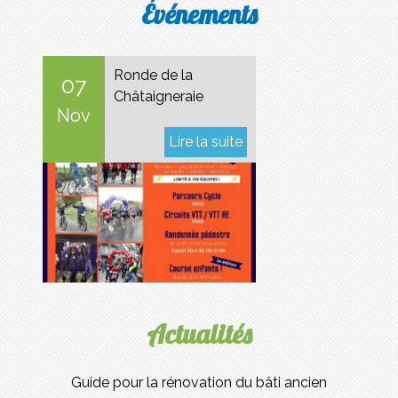
Événements
Ronde de la
07
Châtaigneraie
Nov
Actualités
Guide pour la rénovation du bâti ancien
Secré