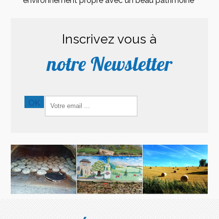
environnement propre avec un beau patrimoine
Inscrivez vous à
notre Newsletter
Saisissez
OK
votre
adresse
email
(obligatoire)