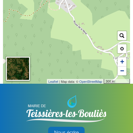
+
−
300 m
Leaflet
| Map data: ©
OpenStreetMap
Nous écrire