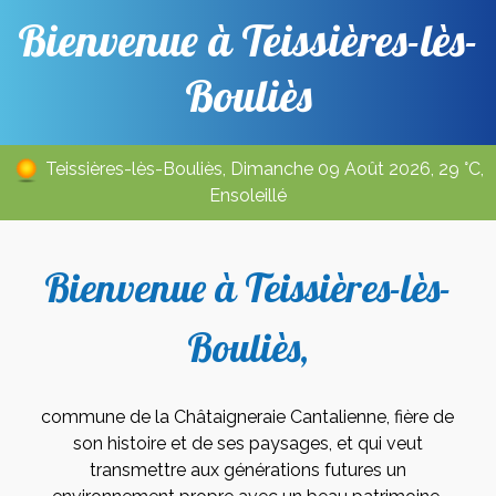
Bienvenue à Teissières-lès-
Bouliès
Teissières-lès-Bouliès, Dimanche 09 Août 2026, 29 °C,
Ensoleillé
Bienvenue à Teissières-lès-
Bouliès,
commune de la Châtaigneraie Cantalienne,
fière de
son histoire et de ses paysages, et q
ui veut
transmettre aux générations futures un