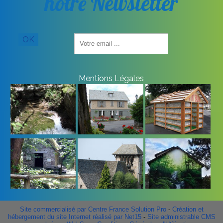
notre Newsletter
Saisissez
OK
votre
adresse
email
(obligatoire)
Mentions Légales
Site commercialisé par Centre France Solution Pro
-
Création et
hébergement du site Internet réalisé par Net15
-
Site administrable CMS