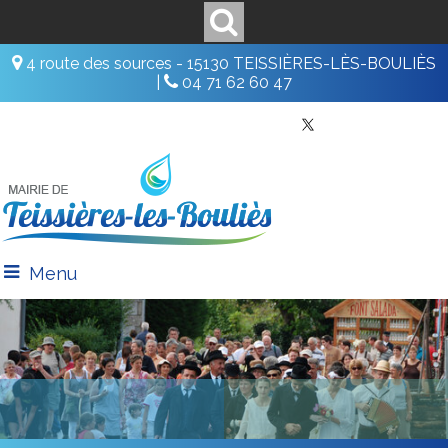
4 route des sources - 15130 TEISSIÈRES-LÈS-BOULIÈS
|
04 71 62 60 47
Menu