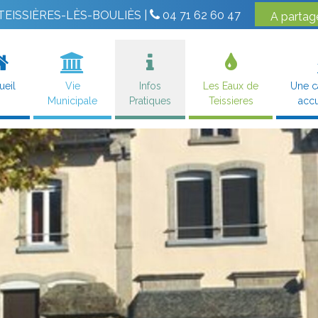
0 TEISSIÈRES-LÈS-BOULIÈS |
04 71 62 60 47
ueil
Vie
Infos
Les Eaux de
Une 
Municipale
Pratiques
Teissieres
accu