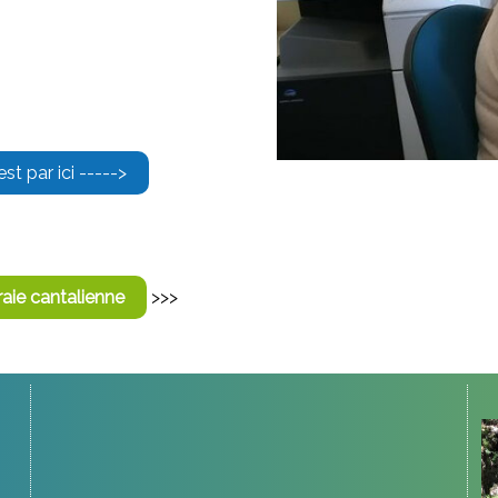
est par ici ----->
ie cantalienne
>>>