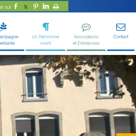
campagne
Un Patrimoine
Associations
Contact
eillante
vivant
et Entreprises