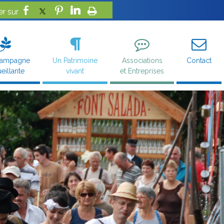
campagne
Un Patrimoine
Associations
Contact
eillante
vivant
et Entreprises