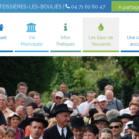
0 TEISSIÈRES-LÈS-BOULIÈS |
04 71 62 60 47
ueil
Vie
Infos
Les Eaux de
Une 
Municipale
Pratiques
Teissieres
accu