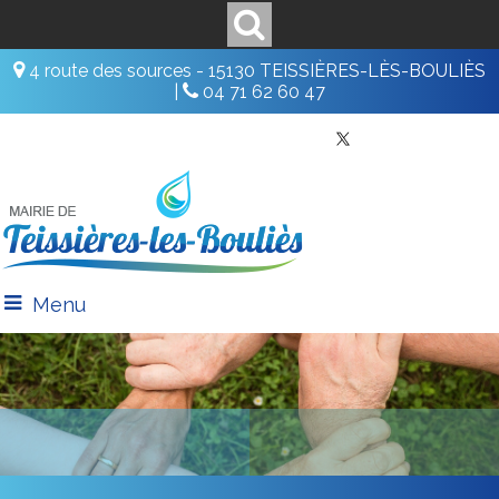
4 route des sources - 15130 TEISSIÈRES-LÈS-BOULIÈS
|
04 71 62 60 47
Menu