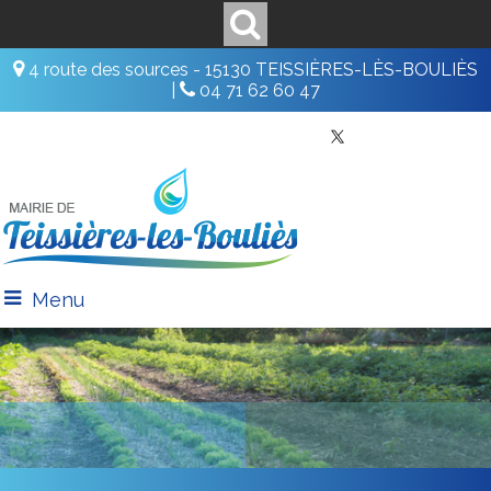
4 route des sources - 15130 TEISSIÈRES-LÈS-BOULIÈS
|
04 71 62 60 47
Menu