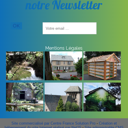
notre Newsletter
Saisissez
OK
votre
adresse
email
(obligatoire)
Mentions Légales
Site commercialisé par Centre France Solution Pro
-
Création et
hébergement du site Internet réalisé par Net15
-
Site administrable CMS