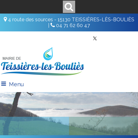
4 route des sources - 15130 TEISSIÈRES-LÈS-BOULIÈS
|
04 71 62 60 47
Menu