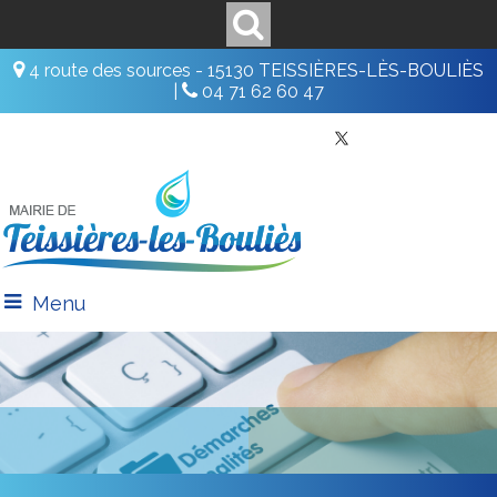
4 route des sources - 15130 TEISSIÈRES-LÈS-BOULIÈS
|
04 71 62 60 47
Menu