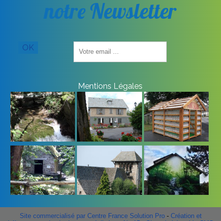
notre Newsletter
Saisissez
OK
votre
adresse
email
(obligatoire)
Mentions Légales
Site commercialisé par Centre France Solution Pro
-
Création et