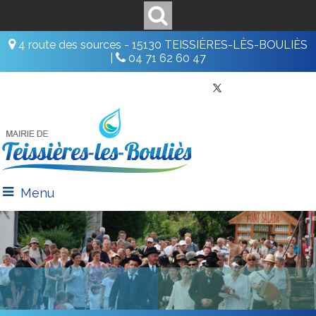
4 route des sources - 15130 TEISSIÈRES-LÈS-BOULIÈS
|
04 71 62 60 47
Menu