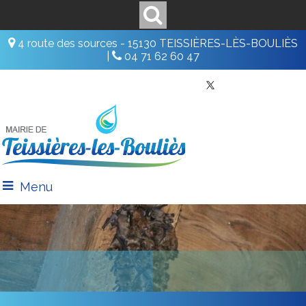
4 route des sources - 15130 TEISSIÈRES-LÈS-BOULIÈS
|
04 71 62 60 47
Menu