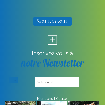
04 71 62 60 47
Inscrivez vous à
notre Newsletter
Saisissez
OK
votre
adresse
email
(obligatoire)
Mentions Légales