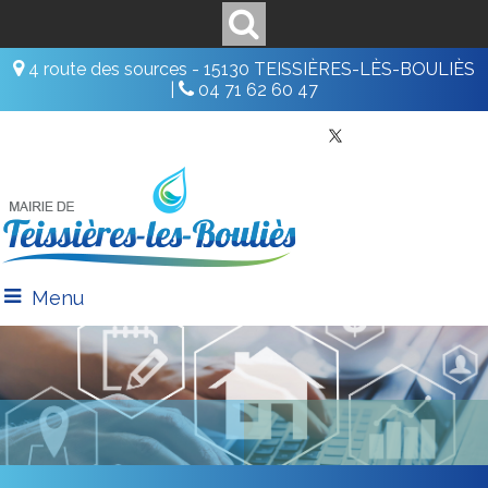
4 route des sources - 15130 TEISSIÈRES-LÈS-BOULIÈS
|
04 71 62 60 47
Menu