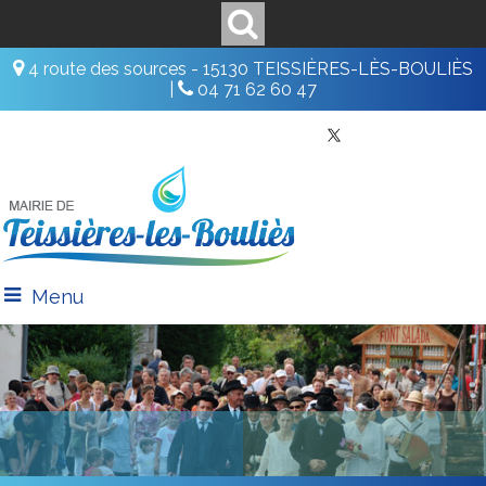
4 route des sources - 15130 TEISSIÈRES-LÈS-BOULIÈS
|
04 71 62 60 47
Menu