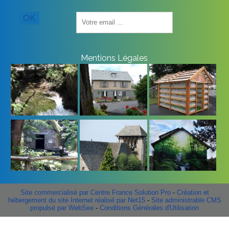
Saisissez
OK
votre
adresse
email
(obligatoire)
Mentions Légales
Site commercialisé par Centre France Solution Pro
-
Création et
hébergement du site Internet réalisé par Net15
-
Site administrable CMS
propulsé par WebSee
-
Conditions Générales d'Utilisation