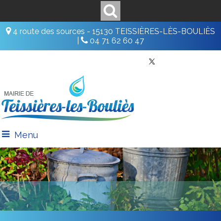
4 route des sources - 15130 TEISSIÈRES-LÈS-BOULIÈS
|
04 71 62 60 47
Menu